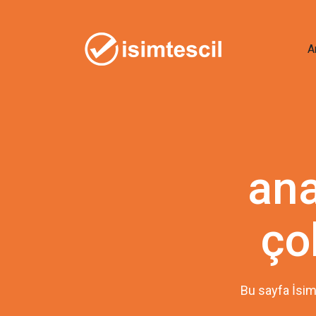
A
an
ço
Bu sayfa İsim