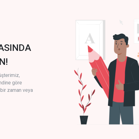
ASINDA
N!
üşterimiz,
endine göre
i bir zaman veya