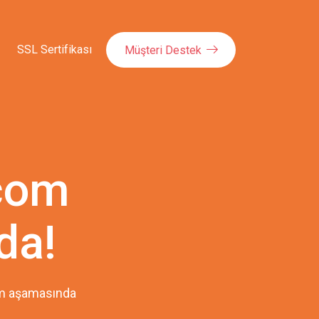
SSL Sertifikası
Müşteri Destek
com
da!
pım aşamasında