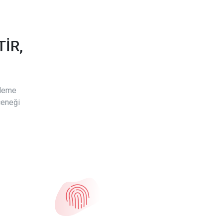
İR,
ödeme
çeneği