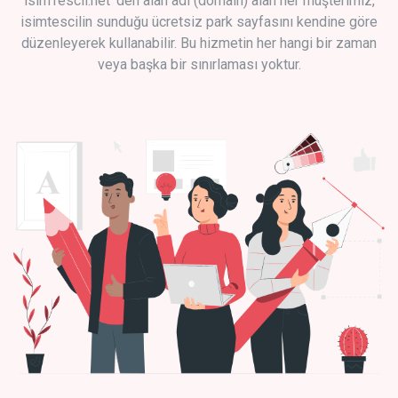
isimTescil.net 'den alan adı (domain) alan her müşterimiz,
isimtescilin sunduğu ücretsiz park sayfasını kendine göre
düzenleyerek kullanabilir. Bu hizmetin her hangi bir zaman
veya başka bir sınırlaması yoktur.