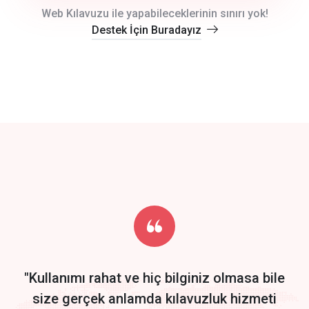
crm auto cync
Web Kılavuzu ile yapabileceklerinin sınırı yok!
Destek İçin Buradayız
click to call back
track energy costs
predictive dialing
Get Started
Start by trying our service for 30 days free trial no credit card
required.
"Kullanımı rahat ve hiç bilginiz olmasa bile
size gerçek anlamda kılavuzluk hizmeti