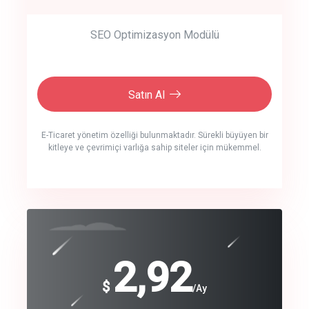
SEO Optimizasyon Modülü
Satın Al
E-Ticaret yönetim özelliği bulunmaktadır. Sürekli büyüyen bir
kitleye ve çevrimiçi varlığa sahip siteler için mükemmel.
crm auto cync
click to call back
240
2,92
$
$
/year
/Ay
track energy costs