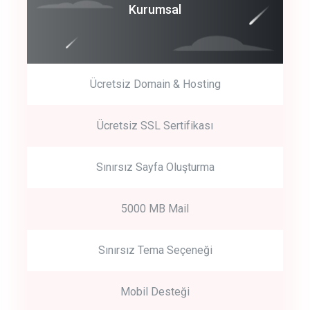
Coroprate
Kurumsal
predictive dialing
Ücretsiz Domain & Hosting
Get Started
Ücretsiz SSL Sertifikası
Start by trying our service for 30 days free trial no credit card
required.
Sınırsız Sayfa Oluşturma
5000 MB Mail
Sınırsız Tema Seçeneği
Mobil Desteği