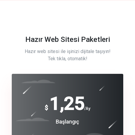
Hazır Web Sitesi Paketleri
Hazır web sitesi ile işinizi dijitale taşıyın!
Tek tıkla, otomatik!
Free
1,25
$
/Ay
Basic
Başlangıç