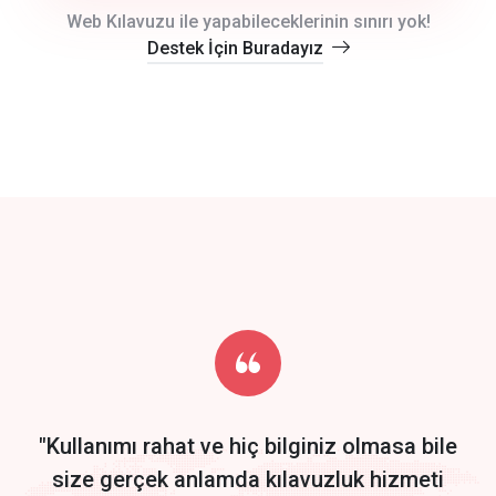
crm auto cync
Web Kılavuzu ile yapabileceklerinin sınırı yok!
Destek İçin Buradayız
click to call back
track energy costs
predictive dialing
Get Started
Start by trying our service for 30 days free trial no credit card
required.
"Kullanımı rahat ve hiç bilginiz olmasa bile
size gerçek anlamda kılavuzluk hizmeti