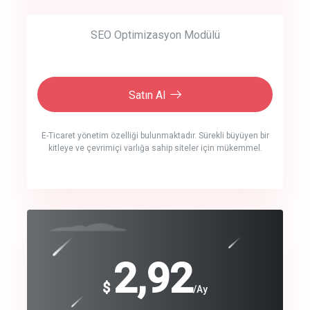
SEO Optimizasyon Modülü
Satın Al
E-Ticaret yönetim özelliği bulunmaktadır. Sürekli büyüyen bir
kitleye ve çevrimiçi varlığa sahip siteler için mükemmel.
crm auto cync
click to call back
240
2,92
$
$
/year
/Ay
track energy costs