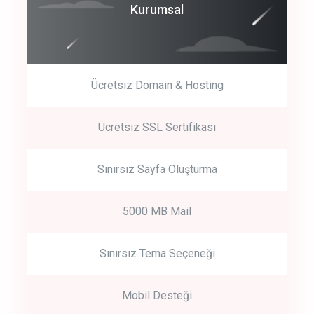
Coroprate
Kurumsal
predictive dialing
Ücretsiz Domain & Hosting
Get Started
Ücretsiz SSL Sertifikası
Start by trying our service for 30 days free trial no credit card
required.
Sınırsız Sayfa Oluşturma
5000 MB Mail
Sınırsız Tema Seçeneği
Mobil Desteği