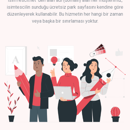
isimTescil.net 'den alan adı (domain) alan her müşterimiz,
isimtescilin sunduğu ücretsiz park sayfasını kendine göre
düzenleyerek kullanabilir. Bu hizmetin her hangi bir zaman
veya başka bir sınırlaması yoktur.