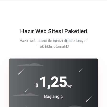
Hazır Web Sitesi Paketleri
Hazır web sitesi ile işinizi dijitale taşıyın!
Tek tıkla, otomatik!
Free
1,25
$
/Ay
Basic
Başlangıç