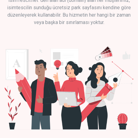
isimTescil.net 'den alan adı (domain) alan her müşterimiz,
isimtescilin sunduğu ücretsiz park sayfasını kendine göre
düzenleyerek kullanabilir. Bu hizmetin her hangi bir zaman
veya başka bir sınırlaması yoktur.