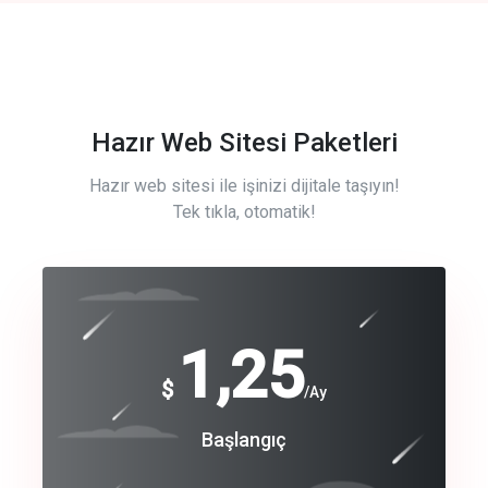
Hazır Web Sitesi Paketleri
Hazır web sitesi ile işinizi dijitale taşıyın!
Tek tıkla, otomatik!
Free
1,25
$
/Ay
Basic
Başlangıç