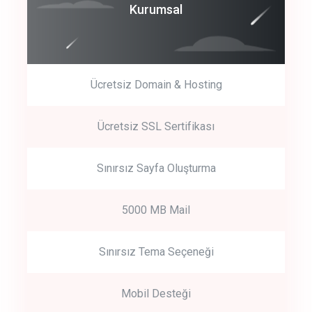
Coroprate
Kurumsal
predictive dialing
Ücretsiz Domain & Hosting
Get Started
Ücretsiz SSL Sertifikası
Start by trying our service for 30 days free trial no credit card
required.
Sınırsız Sayfa Oluşturma
5000 MB Mail
Sınırsız Tema Seçeneği
Mobil Desteği