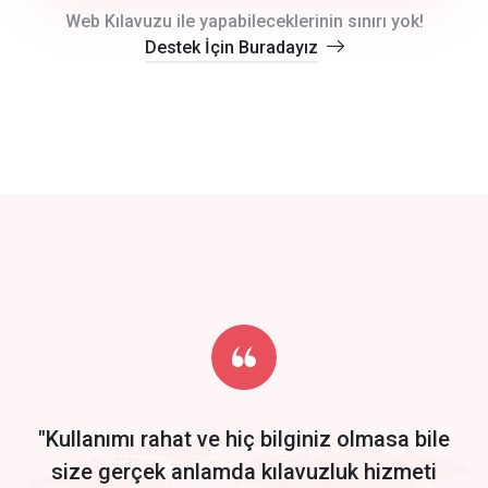
crm auto cync
Web Kılavuzu ile yapabileceklerinin sınırı yok!
Destek İçin Buradayız
click to call back
track energy costs
predictive dialing
Get Started
Start by trying our service for 30 days free trial no credit card
required.
"Kullanımı rahat ve hiç bilginiz olmasa bile
size gerçek anlamda kılavuzluk hizmeti