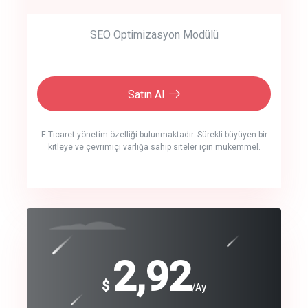
SEO Optimizasyon Modülü
Satın Al
E-Ticaret yönetim özelliği bulunmaktadır. Sürekli büyüyen bir
kitleye ve çevrimiçi varlığa sahip siteler için mükemmel.
crm auto cync
click to call back
240
2,92
$
$
/year
/Ay
track energy costs